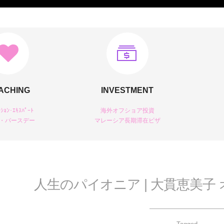
ACHING
INVESTMENT
ｰｼｮﾝ･ｴｷｽﾊﾟｰﾄ
海外オフショア投資
・バースデー
マレーシア長期滞在ビザ
人生のパイオニア | 大貫恵美子