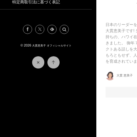
特定商取引法に基づく表記
日本のリーダーを
大貫恵美子です!
持ちの、ハワイ
きました。 御年
© 2026
大貫恵美子 オフィシャルサイト
クトある話しを大
もろともせず、
を育成されています
大貫 恵美子