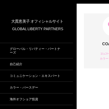
大貫恵美子 オフィシャルサイト
GLOBAL LIBERTY PARTNERS
CO
グローバル・リバティー・パートナ
ーズ
ｺﾐｭﾆｹ
カラー
自己紹介
コミュニケーション・エキスパート
カラー・バースデー
海外オフショア投資