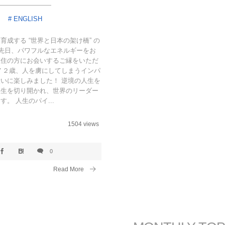
ENGLISH
育成する “世界と日本の架け橋” の
 先日、パワフルなエネルギーをお
在住の方にお会いするご縁をいただ
７２歳、人を虜にしてしまうインパ
いに楽しみました！ 逆境の人生を
人生を切り開かれ、世界のリーダー
。 人生のパイ...
1504 views
0
Read More