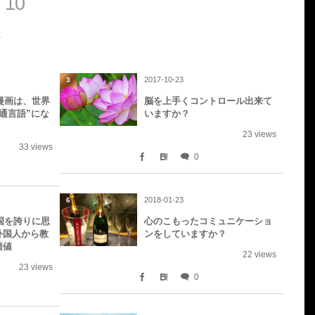
 10
2017-10-23
3
漫画は、世界
脳を上手くコントロール出来て
通言語”にな
いますか？
23 views
33 views
0
2018-01-23
6
国を誇りに思
心のこもったコミュニケーショ
外国人から教
ンをしていますか？
価値
22 views
23 views
0