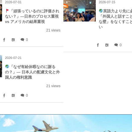
2026-07-01
2026-07-15
8
「頑張っているのに評価され
英語力より先に
ない？」—日本のプロセス重視
「外国人と話すこ
vs アメリカの結果重視
な壁」をなくすこ
い
21 views
0
0
2026-07-21
「なぜ有給休暇なのに謝る
の？」― 日本人の配慮文化と外
国人の権利意識​
21 views
0