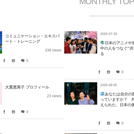
MONTHLY TOP
2026-07-29
2
コミュニケーション・エキスパ
ート・トレーニング
日本のアニメや
中の人をつなぐ“共
338 views
る
0
0
2026-08-05
5
大貫恵美子 プロフィール
あなたは自分の
23 views
っていますか？ 
えられた、日本の
0
0