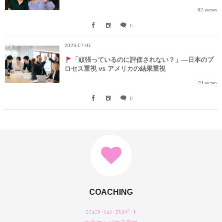
32 views
0
2026-07-01
5
「頑張っているのに評価されない？」—日本のプ
ロセス重視 vs アメリカの結果重視
29 views
0
COACHING
ｺﾐｭﾆｹｰｼｮﾝ･ｴｷｽﾊﾟｰﾄ
カラー・バースデー