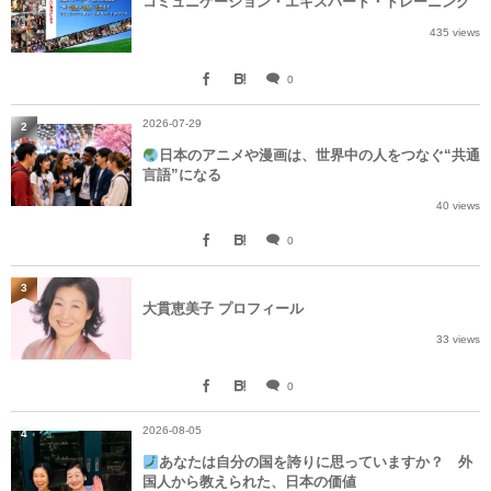
コミュニケーション・エキスパート・トレーニング
435 views
0
2026-07-29
2
日本のアニメや漫画は、世界中の人をつなぐ“共通
言語”になる
40 views
0
3
大貫恵美子 プロフィール
33 views
0
2026-08-05
4
あなたは自分の国を誇りに思っていますか？ 外
国人から教えられた、日本の価値