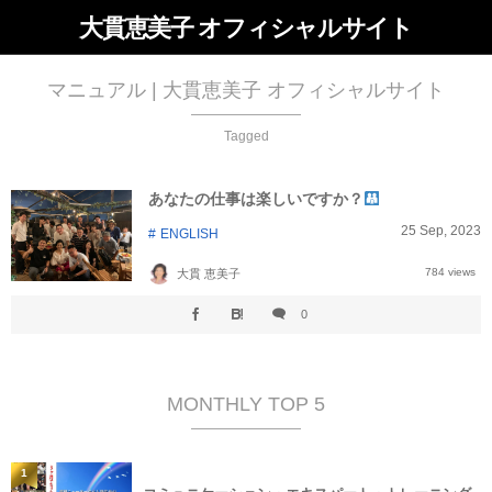
大貫恵美子 オフィシャルサイト
マニュアル | 大貫恵美子 オフィシャルサイト
Tagged
あなたの仕事は楽しいですか？
25
Sep
,
2023
ENGLISH
784 views
大貫 恵美子
0
MONTHLY TOP 5
1