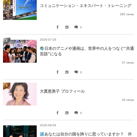
コミュニケーション・エキスパート・トレーニング
385 views
0
2026-07-29
2
日本のアニメや漫画は、世界中の人をつなぐ“共通
言語”になる
37 views
0
3
大貫恵美子 プロフィール
29 views
0
2026-08-05
4
あなたは自分の国を誇りに思っていますか？ 外