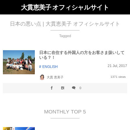
大貫恵美子 オフィシャルサイト
日本の悪い点 | 大貫恵美子 オフィシャルサイト
Tagged
日本に在住する外国人の方をお客さま扱いして
いる？！
21
Jul
,
2017
ENGLISH
1371 views
大貫 恵美子
0
MONTHLY TOP 5
1