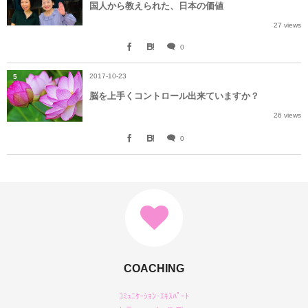
国人から教えられた、日本の価値
27 views
0
2017-10-23
5
脳を上手くコントロール出来ていますか？
26 views
0
COACHING
ｺﾐｭﾆｹｰｼｮﾝ･ｴｷｽﾊﾟｰﾄ