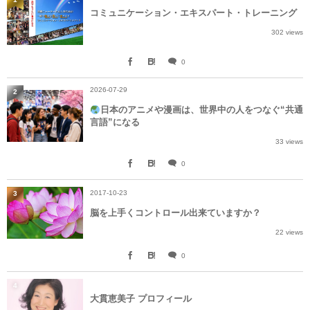
コミュニケーション・エキスパート・トレーニング
302 views
0
2026-07-29
2
日本のアニメや漫画は、世界中の人をつなぐ“共通
言語”になる
33 views
0
2017-10-23
3
脳を上手くコントロール出来ていますか？
22 views
0
4
大貫恵美子 プロフィール