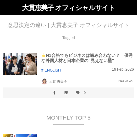
大貫恵美子 オフィシャルサイト
意思決定の違い | 大貫恵美子 オフィシャルサイト
Tagged
N1合格でもビジネスは噛み合わない？—優秀
な外国人材と日本企業の“見えない壁”
19
Feb
,
2026
ENGLISH
263 views
大貫 恵美子
0
MONTHLY TOP 5
1