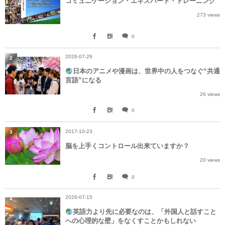
コミュニケーション・エキスパート・トレーニング
273 views
0
2026-07-29
2
日本のアニメや漫画は、世界中の人をつなぐ“共通
言語”になる
26 views
0
2017-10-23
3
脳を上手くコントロール出来ていますか？
20 views
0
2026-07-15
4
英語力より先に必要なのは、「外国人と話すこと
への心理的な壁」をなくすことかもしれない