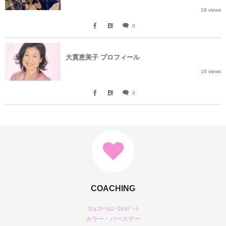
18 views
0
5
大貫恵美子 プロフィール
18 views
0
COACHING
ｺﾐｭﾆｹｰｼｮﾝ･ｴｷｽﾊﾟｰﾄ
カラー・バースデー