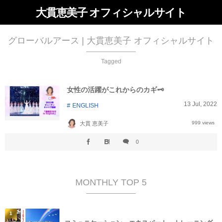
大貫恵美子 オフィシャルサイト
グローバルアース | 大貫恵美子 オフィシャルサイト
Tagged
女性の活躍がこれからのカギ🗝
13
Jul
,
2022
ENGLISH
999 views
大貫 恵美子
0
MONTHLY TOP 5
1