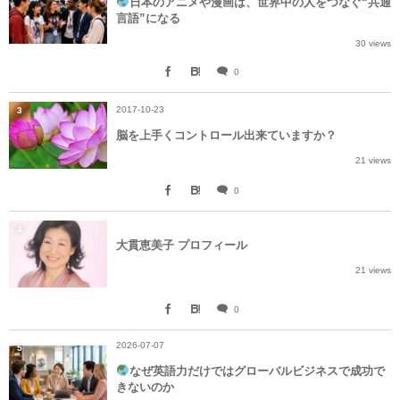
日本のアニメや漫画は、世界中の人をつなぐ“共通
言語”になる
30 views
0
2017-10-23
3
脳を上手くコントロール出来ていますか？
21 views
0
4
大貫恵美子 プロフィール
21 views
0
2026-07-07
5
なぜ英語力だけではグローバルビジネスで成功で
きないのか