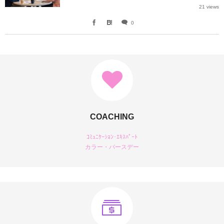
21 views
0
COACHING
ｺﾐｭﾆｹｰｼｮﾝ･ｴｷｽﾊﾟｰﾄ
カラー・バースデー