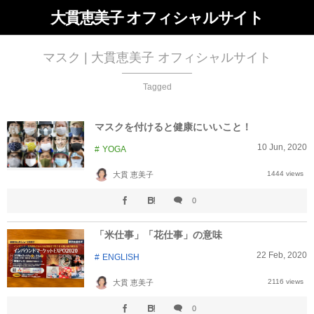
大貫恵美子 オフィシャルサイト
マスク | 大貫恵美子 オフィシャルサイト
Tagged
マスクを付けると健康にいいこと！
10
Jun
,
2020
YOGA
1444 views
大貫 恵美子
0
「米仕事」「花仕事」の意味
22
Feb
,
2020
ENGLISH
2116 views
大貫 恵美子
0