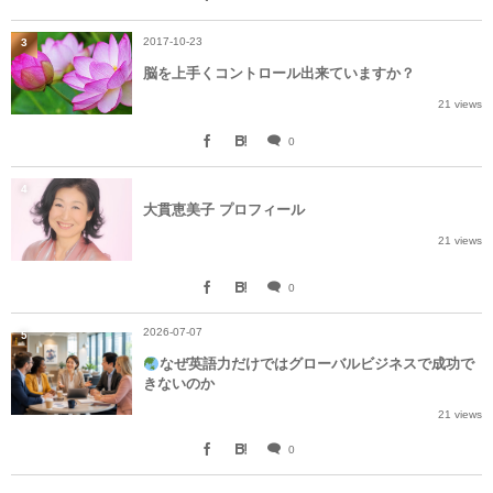
2017-10-23
3
脳を上手くコントロール出来ていますか？
21 views
0
4
大貫恵美子 プロフィール
21 views
0
2026-07-07
5
なぜ英語力だけではグローバルビジネスで成功で
きないのか
21 views
0