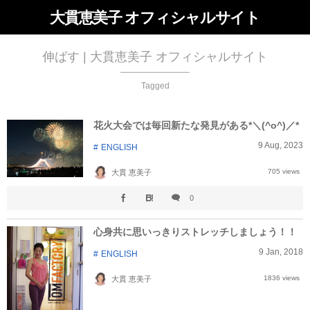
大貫恵美子 オフィシャルサイト
伸ばす | 大貫恵美子 オフィシャルサイト
Tagged
花火大会では毎回新たな発見がある*＼(^o^)／*
9
Aug
,
2023
ENGLISH
705 views
大貫 恵美子
0
心身共に思いっきりストレッチしましょう！！
9
Jan
,
2018
ENGLISH
1836 views
大貫 恵美子