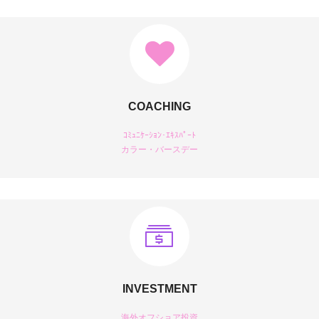
COACHING
ｺﾐｭﾆｹｰｼｮﾝ･ｴｷｽﾊﾟｰﾄ
カラー・バースデー
INVESTMENT
海外オフショア投資