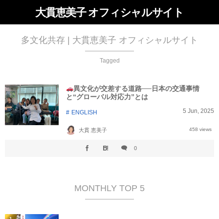
大貫恵美子 オフィシャルサイト
多文化共存 | 大貫恵美子 オフィシャルサイト
Tagged
異文化が交差する道路──日本の交通事情
と“グローバル対応力”とは
5
Jun
,
2025
ENGLISH
458 views
大貫 恵美子
0
MONTHLY TOP 5
1