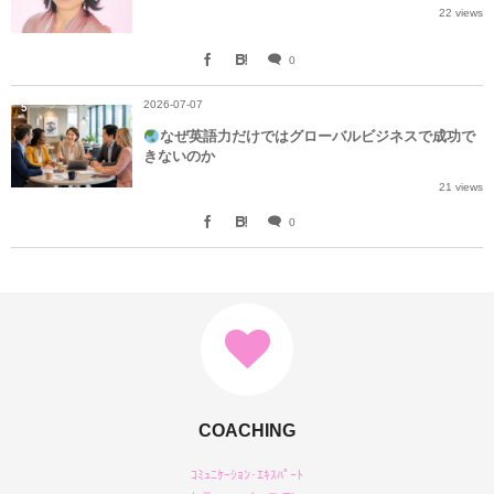
22 views
0
2026-07-07
5
なぜ英語力だけではグローバルビジネスで成功で
きないのか
21 views
0
COACHING
ｺﾐｭﾆｹｰｼｮﾝ･ｴｷｽﾊﾟｰﾄ