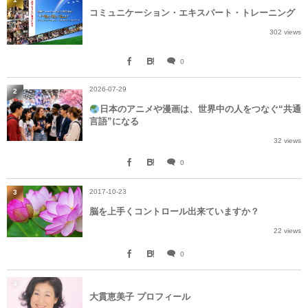
コミュニケーション・エキスパート・トレーニング
302 views
0
2026-07-29
2
日本のアニメや漫画は、世界中の人をつなぐ“共通
言語”になる
32 views
0
2017-10-23
3
脳を上手くコントロール出来ていますか？
22 views
0
4
大貫恵美子 プロフィール