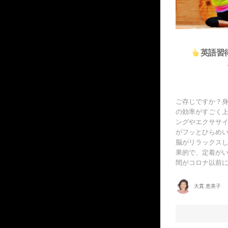
英語習
ご存じですか？
の効率がすごく上
ングやエクササ
がフッとひらめい
脳がリラックス
果的で、定着がい
間がコロナ以前に
大貫 恵美子