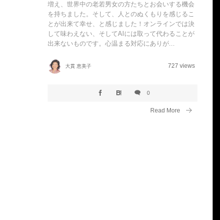
増え、世界中の老若男女の方たちとお会いする機会
を持ちました。そして、人とのぬくもりを感じるこ
とが出来て幸せ、と感じました！​オンラインでは決
して味わえない、そしてAIには取って代わることが
出来ないものです。心温まる対応にありが...
727 views
大貫 恵美子
0
Read More