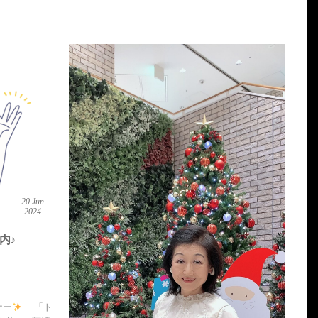
20
Jun
2024
内♪
ナー
「ト