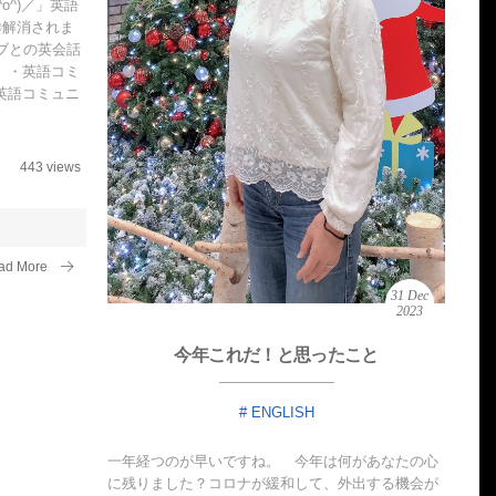
^)／」​英語
〇解消されま
ブとの英会話
 ・英語コミ
英語コミュニ
443 views
ad More
31
Dec
2023
今年これだ！と思ったこと
ENGLISH
一年経つのが早いですね。 今年は何があなたの心
に残りました？​コロナが緩和して、外出する機会が