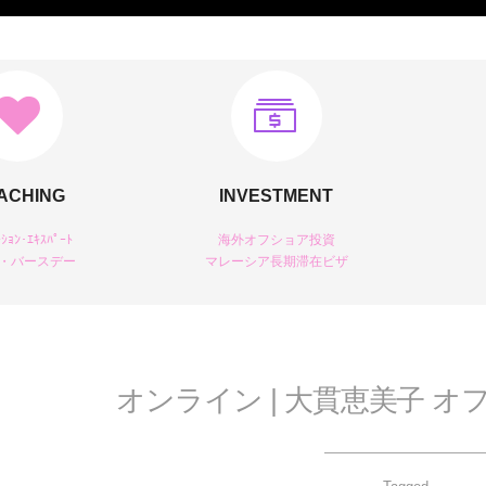
ACHING
INVESTMENT
ｰｼｮﾝ･ｴｷｽﾊﾟｰﾄ
海外オフショア投資
・バースデー
マレーシア長期滞在ビザ
オンライン | 大貫恵美子 