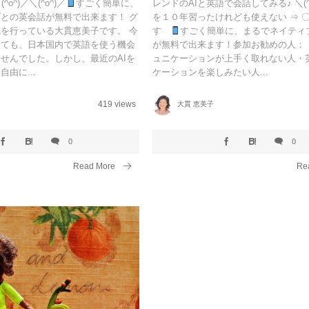
(^o^)／＼(^o^)／
すごく簡単に、
レンドのAIと英語で会話してみる♪ ＼(^o
との英会話が無料で出来ます！ グ
を１０年習ったけれども使えない ⇒ 
を行っている大貫恵美子です。 今
す
すごく簡単に、まるでネイティ
っても、日本国内で英語を使う機会
が無料で出来ます！​参加お勧めの人：
せんでした。しかし、最近のAIを
ュニケーションが上手く取れない人・
由に...
ケーションを楽しみたい人...
419 views
大貫 恵美子
0
0
Read More
Re