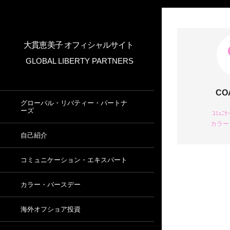
大貫恵美子 オフィシャルサイト
GLOBAL LIBERTY PARTNERS
CO
グローバル・リバティー・パートナ
ーズ
ｺﾐｭﾆｹ
カラー
自己紹介
コミュニケーション・エキスパート
カラー・バースデー
海外オフショア投資