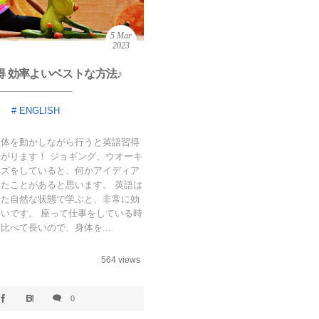
5
Mar
2023
得 効率よいベストな方法♪
ENGLISH
身体を動かしながら行うと英語習得
がります！ ジョギング、ウオーキ
イズをしていると、何かアイディア
たことがあると思います。 英語は
した自然な状態で学ぶと、非常に効
いです。 座って仕事をしている時
比べて長いので、身体を...
564 views
0