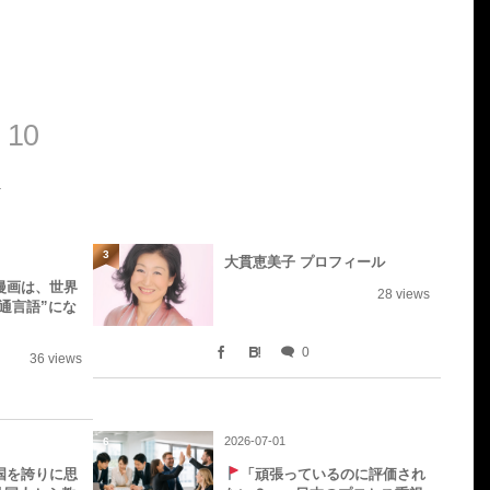
 10
3
大貫恵美子 プロフィール
漫画は、世界
28 views
通言語”にな
0
36 views
2026-07-01
6
国を誇りに思
「頑張っているのに評価され