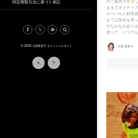
のご案内です
＼
特定商取引法に基づく表記
まるでネイティブ
ローバル人材育成
までは英語を習
がなかなかありま
使って、いつでも自
© 2026
大貫恵美子 オフィシャルサイト
大貫 恵美子