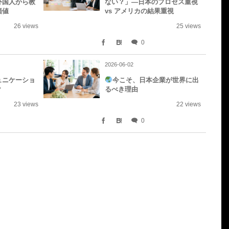
外国人から教
ない？」—日本のプロセス重視
価値
vs アメリカの結果重視
26 views
25 views
0
2026-06-02
9
ュニケーショ
今こそ、日本企業が世界に出
？
るべき理由
23 views
22 views
0