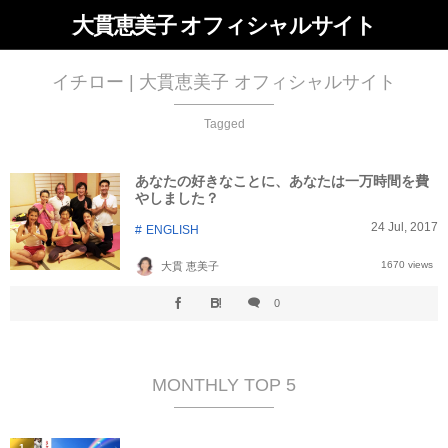
大貫恵美子 オフィシャルサイト
イチロー | 大貫恵美子 オフィシャルサイト
Tagged
あなたの好きなことに、あなたは一万時間を費
やしました？
24
Jul
,
2017
ENGLISH
1670 views
大貫 恵美子
0
MONTHLY TOP 5
1