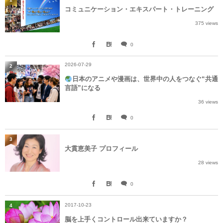
コミュニケーション・エキスパート・トレーニング
375 views
0
2026-07-29
2
日本のアニメや漫画は、世界中の人をつなぐ“共通
言語”になる
36 views
0
3
大貫恵美子 プロフィール
28 views
0
2017-10-23
4
脳を上手くコントロール出来ていますか？