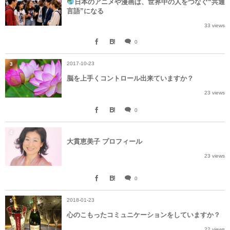
日本のアニメや漫画は、世界中の人をつなぐ“共通
言語”になる
33 views
0
2017-10-23
3
脳を上手くコントロール出来ていますか？
23 views
0
4
大貫恵美子 プロフィール
23 views
0
2018-01-23
5
心のこもったコミュニケーションをしていますか？
22 views