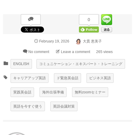
0
February
19
,
2026
大貫 恵美子
No comment
Leave a comment
265 views
ENGLISH
コミュニケーション・エキスパート・トレーニング
キャリアアップ英語
ド緊急英会話
ビジネス英語
実践英会話
海外出張準備
無料zoomセミナー
英語を今すぐ使う
英語会議対策