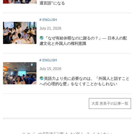
通言語”になる
ENGLISH
July
21
,
2026
「なぜ有給休暇なのに謝るの？」― 日本人の配
慮文化と外国人の権利意識​
ENGLISH
July
15
,
2026
英語力より先に必要なのは、「外国人と話すこと
への心理的な壁」をなくすことかもしれない
大貫 恵美子の記事一覧