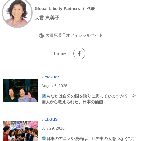
Global Liberty Partners
代表
大貫 恵美子
大貫恵美子オフィシャルサイト
Follow :
ENGLISH
August
5
,
2026
あなたは自分の国を誇りに思っていますか？ 外
国人から教えられた、日本の価値
ENGLISH
July
29
,
2026
日本のアニメや漫画は、世界中の人をつなぐ“共