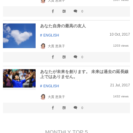
大貫 恵美子
0
あなた自身の最高の友人
10
Oct
,
2017
ENGLISH
1203 views
大貫 恵美子
0
あなたが未来を創ります。 未来は過去の延長線
上ではありません。
21
Jul
,
2017
ENGLISH
1432 views
大貫 恵美子
0
MONTHLY TOP 5