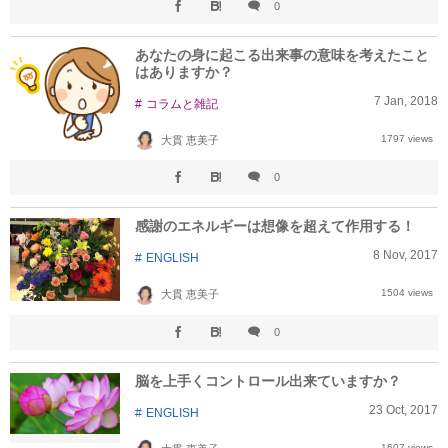
0
あなたの身に起こる出来事の意味を考えたこと
はありますか？
7
Jan
,
2018
コラムと雑記
1797 views
大貫 恵美子
0
感謝のエネルギーは想像を超えて作用する！
8
Nov
,
2017
ENGLISH
1504 views
大貫 恵美子
0
脳を上手くコントロール出来ていますか？
23
Oct
,
2017
ENGLISH
1607 views