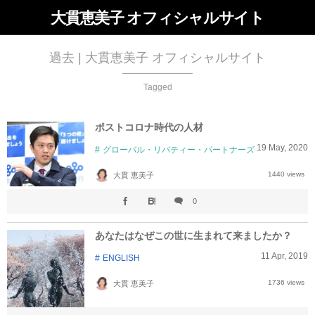
大貫恵美子 オフィシャルサイト
過去 | 大貫恵美子 オフィシャルサイト
Tagged
ポストコロナ時代の人材
19
May
,
2020
グローバル・リバティー・パートナーズ
1440 views
大貫 恵美子
0
あなたはなぜこの世に生まれて来ましたか？
11
Apr
,
2019
ENGLISH
1736 views
大貫 恵美子