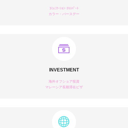
ｺﾐｭﾆｹｰｼｮﾝ･ｴｷｽﾊﾟｰﾄ
カラー・バースデー
INVESTMENT
海外オフショア投資
マレーシア長期滞在ビザ