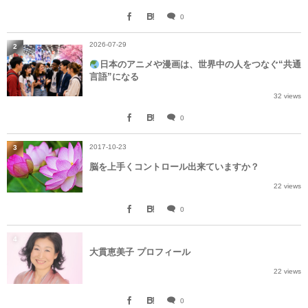
0
2026-07-29
2
日本のアニメや漫画は、世界中の人をつなぐ“共通
言語”になる
32 views
0
2017-10-23
3
脳を上手くコントロール出来ていますか？
22 views
0
4
大貫恵美子 プロフィール
22 views
0