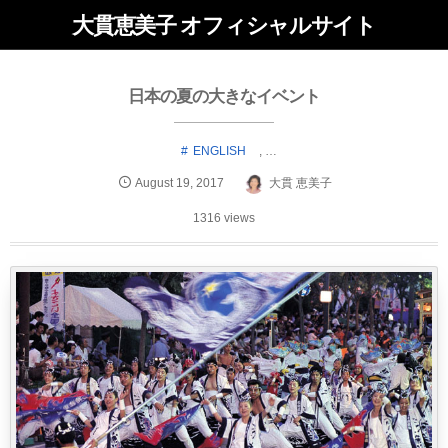
大貫恵美子 オフィシャルサイト
日本の夏の大きなイベント
ENGLISH
, …
August
19
,
2017
大貫 恵美子
1316 views