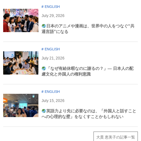
ENGLISH
July
29
,
2026
日本のアニメや漫画は、世界中の人をつなぐ“共
通言語”になる
ENGLISH
July
21
,
2026
「なぜ有給休暇なのに謝るの？」― 日本人の配
慮文化と外国人の権利意識​
ENGLISH
July
15
,
2026
英語力より先に必要なのは、「外国人と話すこと
への心理的な壁」をなくすことかもしれない
大貫 恵美子の記事一覧