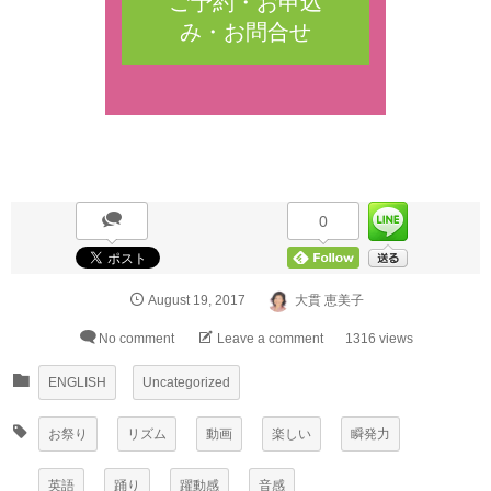
ご予約・お申込
み・お問合せ
0
August
19
,
2017
大貫 恵美子
No comment
Leave a comment
1316 views
ENGLISH
Uncategorized
お祭り
リズム
動画
楽しい
瞬発力
英語
踊り
躍動感
音感