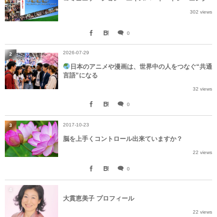
302 views
0
2026-07-29
2
日本のアニメや漫画は、世界中の人をつなぐ“共通
言語”になる
32 views
0
2017-10-23
3
脳を上手くコントロール出来ていますか？
22 views
0
4
大貫恵美子 プロフィール
22 views