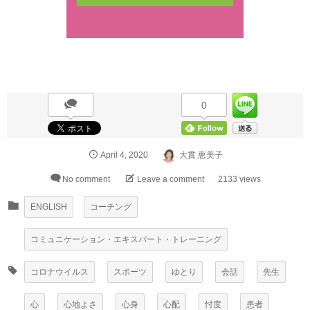
0
April
4
,
2020
大貫 恵美子
No comment
Leave a comment
2133 views
ENGLISH
コーチング
コミュニケーション・エキスパート・トレーニング
コロナウイルス
スポーツ
ゆとり
会話
先生
心
心地よさ
心身
心配
忖度
患者