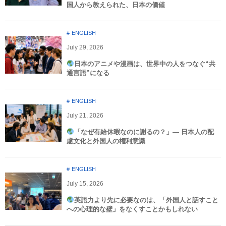
国人から教えられた、日本の価値
ENGLISH
July
29
,
2026
日本のアニメや漫画は、世界中の人をつなぐ“共
通言語”になる
ENGLISH
July
21
,
2026
「なぜ有給休暇なのに謝るの？」― 日本人の配
慮文化と外国人の権利意識​
ENGLISH
July
15
,
2026
英語力より先に必要なのは、「外国人と話すこと
への心理的な壁」をなくすことかもしれない