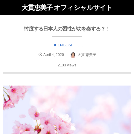
大貫恵美子 オフィシャルサイト
忖度する日本人の習性が功を奏する？！
ENGLISH
, …
April
4
,
2020
大貫 恵美子
2133 views