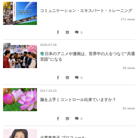
1
コミュニケーション・エキスパート・トレーニング
271 views
0
2026-07-29
2
日本のアニメや漫画は、世界中の人をつなぐ“共通
言語”になる
26 views
0
2017-10-23
3
脳を上手くコントロール出来ていますか？
20 views
0
4
大貫恵美子 プロフィール