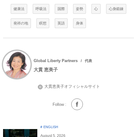
健康法
呼吸法
国際
姿勢
心
心身鍛錬
発祥の地
瞑想
英語
身体
Global Liberty Partners
代表
大貫 恵美子
大貫恵美子オフィシャルサイト
Follow :
ENGLISH
August
5
,
2026