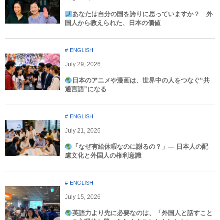
あなたは自分の国を誇りに思っていますか？ 外
国人から教えられた、日本の価値
ENGLISH
July
29
,
2026
日本のアニメや漫画は、世界中の人をつなぐ“共
通言語”になる
ENGLISH
July
21
,
2026
「なぜ有給休暇なのに謝るの？」― 日本人の配
慮文化と外国人の権利意識​
ENGLISH
July
15
,
2026
英語力より先に必要なのは、「外国人と話すこと