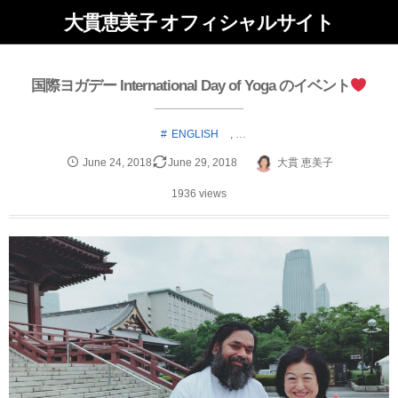
大貫恵美子 オフィシャルサイト
国際ヨガデー International Day of Yoga のイベント
ENGLISH
, …
June
24
,
2018
June
29
,
2018
大貫 恵美子
1936 views