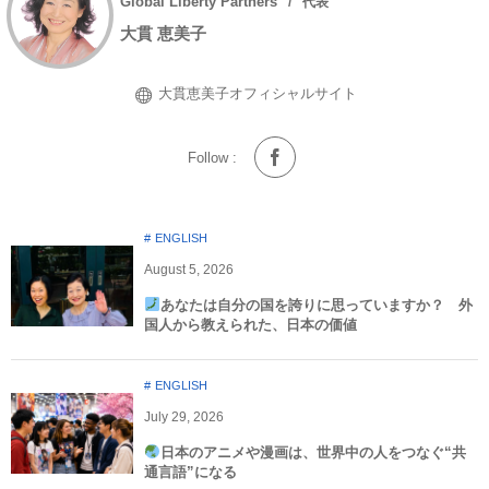
Global Liberty Partners
代表
大貫 恵美子
大貫恵美子オフィシャルサイト
Follow :
ENGLISH
August
5
,
2026
あなたは自分の国を誇りに思っていますか？ 外
国人から教えられた、日本の価値
ENGLISH
July
29
,
2026
日本のアニメや漫画は、世界中の人をつなぐ“共
通言語”になる