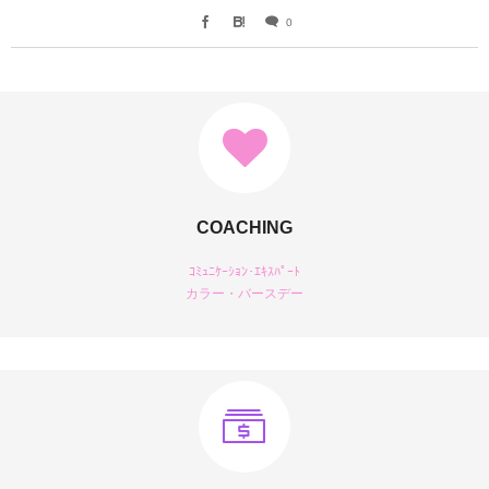
0
COACHING
ｺﾐｭﾆｹｰｼｮﾝ･ｴｷｽﾊﾟｰﾄ
カラー・バースデー