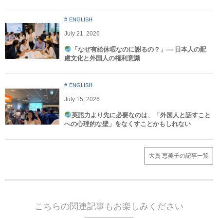
ENGLISH
July
21
,
2026
「なぜ有給休暇なのに謝るの？」― 日本人の配
慮文化と外国人の権利意識​
ENGLISH
July
15
,
2026
英語力より先に必要なのは、「外国人と話すこと
への心理的な壁」をなくすことかもしれない
大貫 恵美子の記事一覧
こちらの関連記事もお楽しみください