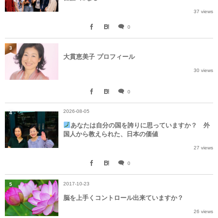
37 views
0
3
大貫恵美子 プロフィール
30 views
0
2026-08-05
4
あなたは自分の国を誇りに思っていますか？ 外
国人から教えられた、日本の価値
27 views
0
2017-10-23
5
脳を上手くコントロール出来ていますか？
26 views