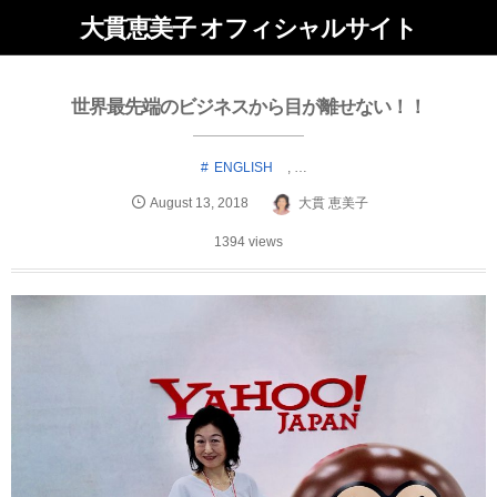
大貫恵美子 オフィシャルサイト
世界最先端のビジネスから目が離せない！！
ENGLISH
, …
August
13
,
2018
大貫 恵美子
1394 views