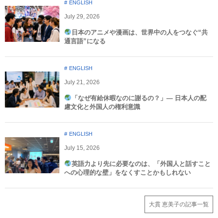
ENGLISH
July
29
,
2026
日本のアニメや漫画は、世界中の人をつなぐ“共
通言語”になる
ENGLISH
July
21
,
2026
「なぜ有給休暇なのに謝るの？」― 日本人の配
慮文化と外国人の権利意識​
ENGLISH
July
15
,
2026
英語力より先に必要なのは、「外国人と話すこと
への心理的な壁」をなくすことかもしれない
大貫 恵美子の記事一覧