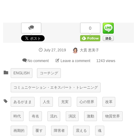
0
July
27
,
2019
大貫 恵美子
No comment
Leave a comment
1243 views
ENGLISH
コーチング
コミュニケーション・エキスパート・トレーニング
あるがまま
人生
充実
心の世界
改革
時代
有名
流れ
演説
激動
物質世界
画期的
覆す
障害者
震える
魂