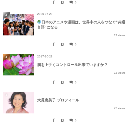
0
2026-07-29
2
日本のアニメや漫画は、世界中の人をつなぐ“共通
言語”になる
33 views
0
2017-10-23
3
脳を上手くコントロール出来ていますか？
22 views
0
4
大貫恵美子 プロフィール
22 views
0