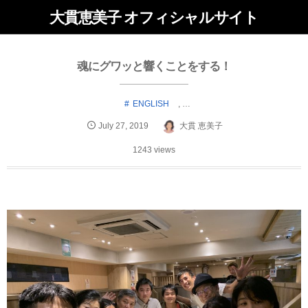
大貫恵美子 オフィシャルサイト
魂にグワッと響くことをする！
ENGLISH
, …
July
27
,
2019
大貫 恵美子
1243 views