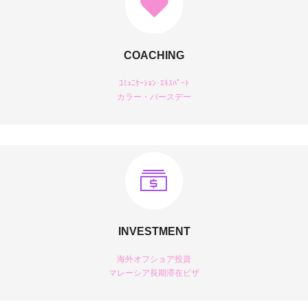
COACHING
ｺﾐｭﾆｹｰｼｮﾝ･ｴｷｽﾊﾟｰﾄ
カラー・バースデー
INVESTMENT
海外オフショア投資
マレーシア長期滞在ビザ