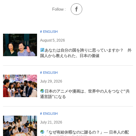
Follow :
ENGLISH
August
5
,
2026
あなたは自分の国を誇りに思っていますか？ 外
国人から教えられた、日本の価値
ENGLISH
July
29
,
2026
日本のアニメや漫画は、世界中の人をつなぐ“共
通言語”になる
ENGLISH
July
21
,
2026
「なぜ有給休暇なのに謝るの？」― 日本人の配