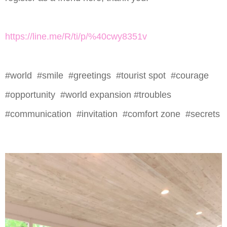
https://line.me/R/ti/p/%40cwy8351v
#world #smile #greetings #tourist spot #courage
#opportunity #world expansion #troubles
#communication #invitation #comfort zone #secrets