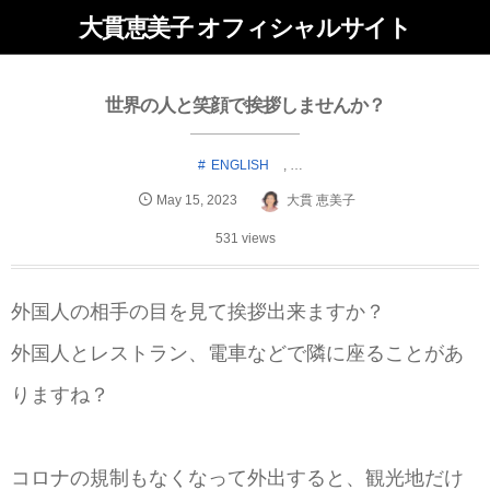
大貫恵美子 オフィシャルサイト
世界の人と笑顔で挨拶しませんか？
ENGLISH
, …
May
15
,
2023
大貫 恵美子
531 views
外国人の相手の目を見て挨拶出来ますか？
外国人とレストラン、電車などで隣に座ることがあ
りますね？
コロナの規制もなくなって外出すると、観光地だけ