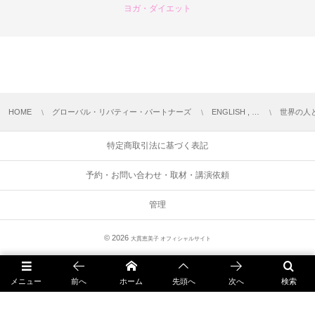
ヨガ・ダイエット
HOME
グローバル・リバティー・パートナーズ
ENGLISH , …
世界の人
特定商取引法に基づく表記
予約・お問い合わせ・取材・講演依頼
管理
© 2026
大貫恵美子 オフィシャルサイト
メニュー
前へ
ホーム
先頭へ
次へ
検索