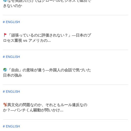
なぜ英語力だけではグローバルビジネスで成功で
きないのか
ENGLISH
「頑張っているのに評価されない？」—日本のプ
ロセス重視 vs アメリカの...
ENGLISH
「自由」の意味が違う—外国人の会話で気づいた
日本の強み
ENGLISH
異文化の問題なのか、それともルール違反なの
か？—パンチくん騒動が問いかけ...
ENGLISH