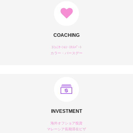
COACHING
ｺﾐｭﾆｹｰｼｮﾝ･ｴｷｽﾊﾟｰﾄ
カラー・バースデー
INVESTMENT
海外オフショア投資
マレーシア長期滞在ビザ