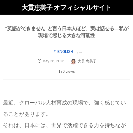
大貫恵美子 オフィシャルサイト
“英語ができません”と言う日本人ほど、実は話せる—私が
現場で感じる大きな可能性
ENGLISH
, …
May
26
,
2026
大貫 恵美子
180 views
最近、グローバル人材育成の現場で、強く感じてい
ることがあります。
それは、日本には、世界で活躍できる力を持ちなが