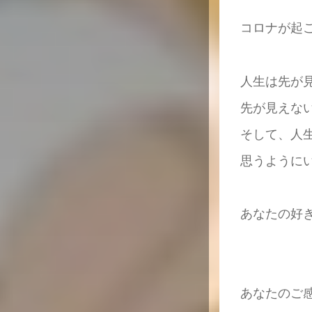
コロナが起
人生は先が
先が見えな
そして、人
思うように
あなたの好
あなたのご