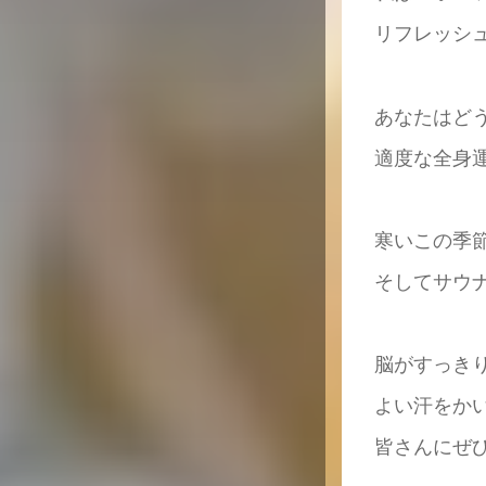
リフレッシ
あなたはど
適度な全身
寒いこの季
そしてサウ
脳がすっき
よい汗をか
皆さんにぜ