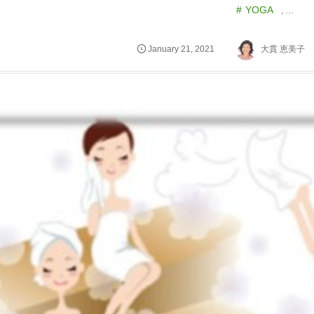
YOGA
, …
January
21
,
2021
大貫 恵美子