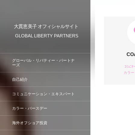
大貫恵美子 オフィシャルサイト
GLOBAL LIBERTY PARTNERS
CO
グローバル・リバティー・パートナ
ーズ
ｺﾐｭﾆｹ
カラー
自己紹介
コミュニケーション・エキスパート
カラー・バースデー
海外オフショア投資