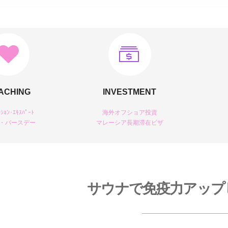
ACHING
INVESTMENT
ｰｼｮﾝ･ｴｷｽﾊﾟｰﾄ
海外オフショア投資
・バースデー
マレーシア長期滞在ビザ
サウナで免疫力アップ