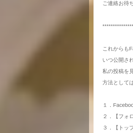
ご連絡お待
**************
これからもF
いつ公開さ
私の投稿を
方法として
１．Face
２．【フォ
３．【トッ