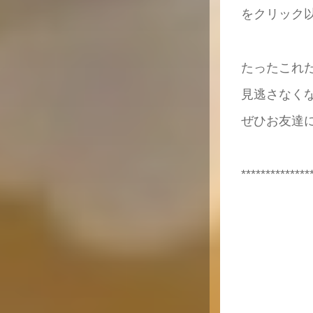
をクリック
たったこれ
見逃さなく
ぜひお友達
**************