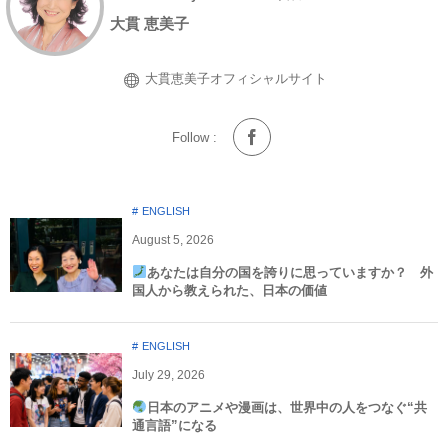
大貫 恵美子
大貫恵美子オフィシャルサイト
Follow :
ENGLISH
August
5
,
2026
あなたは自分の国を誇りに思っていますか？ 外
国人から教えられた、日本の価値
ENGLISH
July
29
,
2026
日本のアニメや漫画は、世界中の人をつなぐ“共
通言語”になる