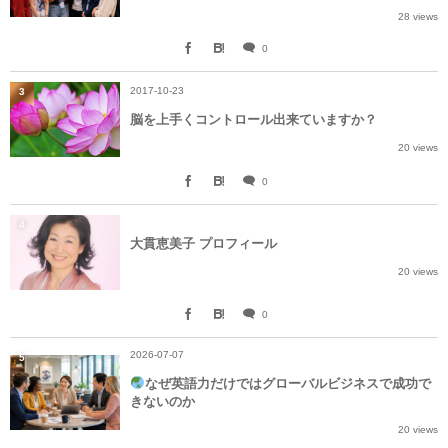
28 views
0
2017-10-23
3
脳を上手くコントロール出来ていますか？
20 views
0
4
大貫恵美子 プロフィール
20 views
0
2026-07-07
5
なぜ英語力だけではグローバルビジネスで成功で
きないのか
20 views