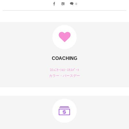
0
COACHING
ｺﾐｭﾆｹｰｼｮﾝ･ｴｷｽﾊﾟｰﾄ
カラー・バースデー