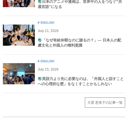
日本のアニメや漫画は、世界中の人をつなぐ“共
通言語”になる
ENGLISH
July
21
,
2026
「なぜ有給休暇なのに謝るの？」― 日本人の配
慮文化と外国人の権利意識​
ENGLISH
July
15
,
2026
英語力より先に必要なのは、「外国人と話すこと
への心理的な壁」をなくすことかもしれない
大貫 恵美子の記事一覧