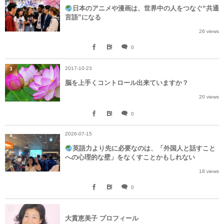
日本のアニメや漫画は、世界中の人をつなぐ“共通
言語”になる
26 views
0
2017-10-23
3
脳を上手くコントロール出来ていますか？
20 views
0
2026-07-15
4
英語力より先に必要なのは、「外国人と話すこと
への心理的な壁」をなくすことかもしれない
18 views
0
5
大貫恵美子 プロフィール