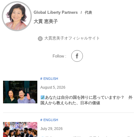
Global Liberty Partners
代表
大貫 恵美子
大貫恵美子オフィシャルサイト
Follow :
ENGLISH
August
5
,
2026
あなたは自分の国を誇りに思っていますか？ 外
国人から教えられた、日本の価値
ENGLISH
July
29
,
2026