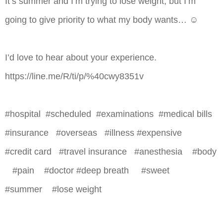
It’s summer and I’m trying to lose weight, but I’m
going to give priority to what my body wants… ☺
I’d love to hear about your experience.
https://line.me/R/ti/p/%40cwy8351v
#hospital ​ #scheduled ​ #examinations ​ #medical bills ​ ​
#insurance ​ ​ #overseas ​ ​ #illness #expensive
#credit card ​ ​ #travel insurance ​ ​ #anesthesia ​ ​ ​ #body
​ ​ ​ #pain ​ ​ ​ #doctor #deep breath ​ ​ ​ ​ #sweet ​ ​ ​ ​
#summer ​ ​ ​ #lose weight