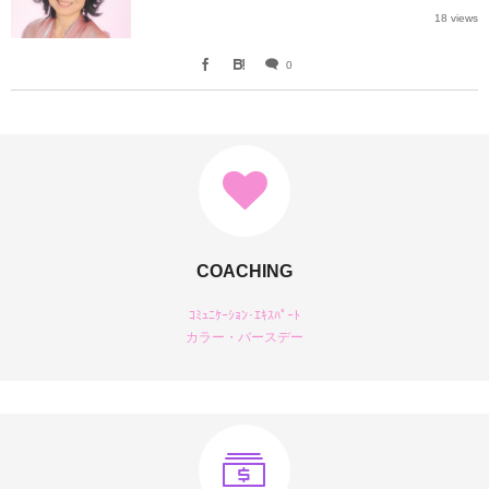
18 views
0
COACHING
ｺﾐｭﾆｹｰｼｮﾝ･ｴｷｽﾊﾟｰﾄ
カラー・バースデー